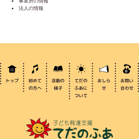
事業所の情報
法人の情報
トップ
初めて
活動の
てだの
おしら
お問い
の方へ
様子
ふあに
せ
合わせ
ついて