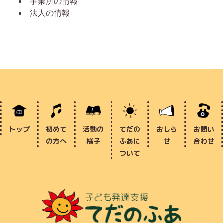
事業所の情報
法人の情報
トップ
初めて
活動の
てだの
おしら
お問い
の方へ
様子
ふあに
せ
合わせ
ついて