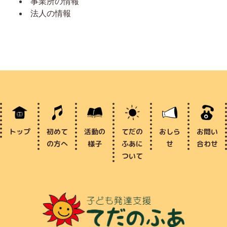
事業所の情報
法人の情報
トップ
初めて
活動の
てだの
おしら
お問い
の方へ
様子
ふあに
せ
合わせ
ついて