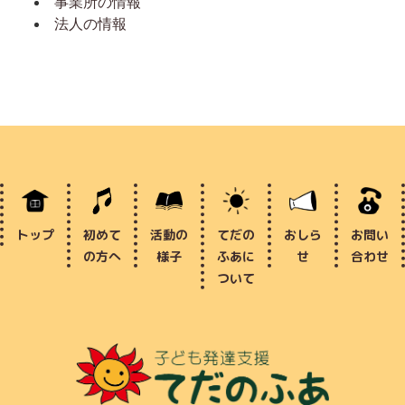
事業所の情報
法人の情報
トップ
初めて
活動の
てだの
おしら
お問い
の方へ
様子
ふあに
せ
合わせ
ついて