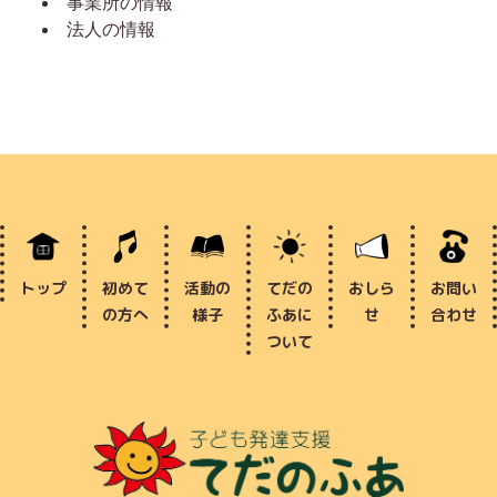
事業所の情報
法人の情報
トップ
初めて
活動の
てだの
おしら
お問い
の方へ
様子
ふあに
せ
合わせ
ついて