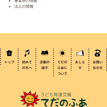
事業所の情報
法人の情報
トップ
初めて
活動の
てだの
おしら
お問い
の方へ
様子
ふあに
せ
合わせ
ついて