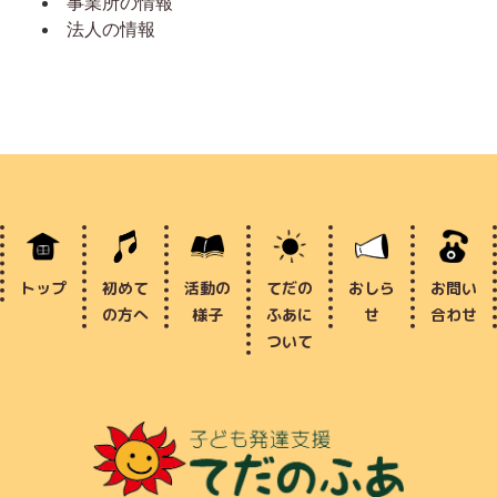
事業所の情報
法人の情報
トップ
初めて
活動の
てだの
おしら
お問い
の方へ
様子
ふあに
せ
合わせ
ついて