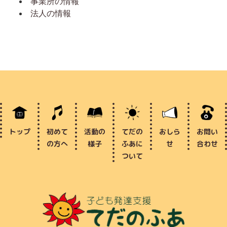
事業所の情報
法人の情報
トップ
初めて
活動の
てだの
おしら
お問い
の方へ
様子
ふあに
せ
合わせ
ついて