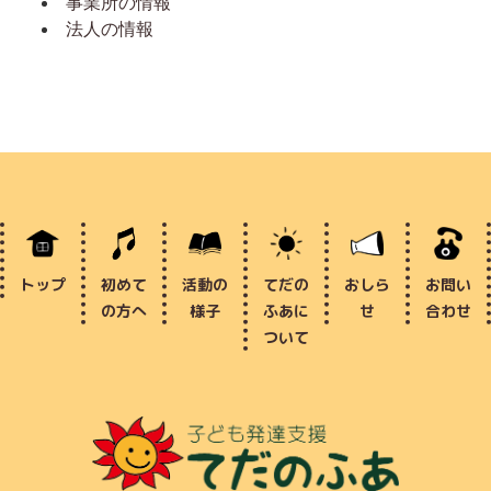
事業所の情報
法人の情報
トップ
初めて
活動の
てだの
おしら
お問い
の方へ
様子
ふあに
せ
合わせ
ついて