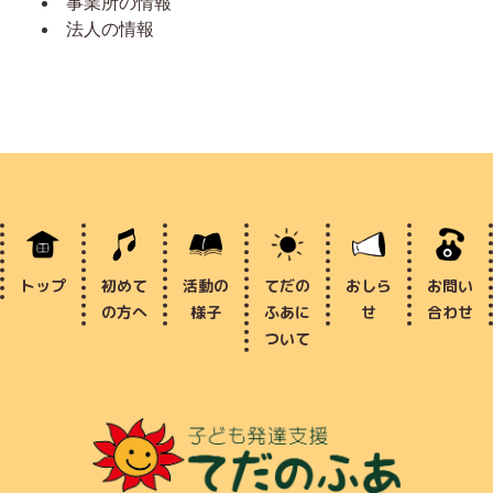
事業所の情報
法人の情報
トップ
初めて
活動の
てだの
おしら
お問い
の方へ
様子
ふあに
せ
合わせ
ついて