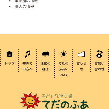
事業所の情報
法人の情報
トップ
初めて
活動の
てだの
おしら
お問い
の方へ
様子
ふあに
せ
合わせ
ついて