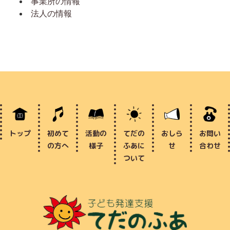
事業所の情報
法人の情報
トップ
初めて
活動の
てだの
おしら
お問い
の方へ
様子
ふあに
せ
合わせ
ついて