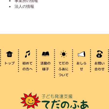
事業所の情報
法人の情報
トップ
初めて
活動の
てだの
おしら
お問い
の方へ
様子
ふあに
せ
合わせ
ついて