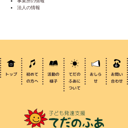
事業所の情報
法人の情報
トップ
初めて
活動の
てだの
おしら
お問い
の方へ
様子
ふあに
せ
合わせ
ついて