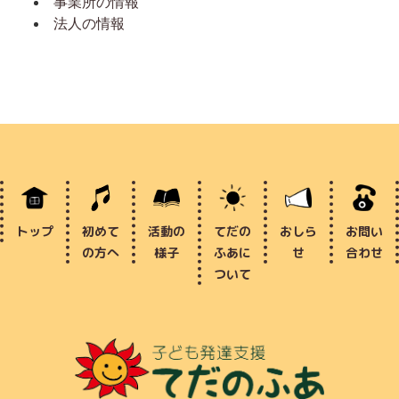
事業所の情報
法人の情報
トップ
初めて
活動の
てだの
おしら
お問い
の方へ
様子
ふあに
せ
合わせ
ついて