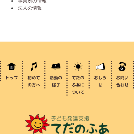
事業所の情報
法人の情報
トップ
初めて
活動の
てだの
おしら
お問い
の方へ
様子
ふあに
せ
合わせ
ついて