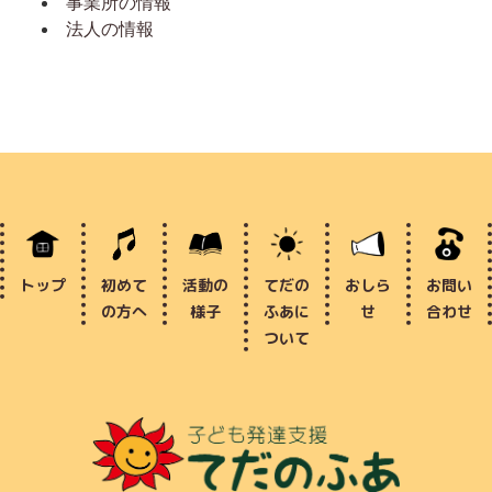
事業所の情報
法人の情報
トップ
初めて
活動の
てだの
おしら
お問い
の方へ
様子
ふあに
せ
合わせ
ついて