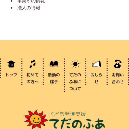
事業所の情報
法人の情報
トップ
初めて
活動の
てだの
おしら
お問い
の方へ
様子
ふあに
せ
合わせ
ついて