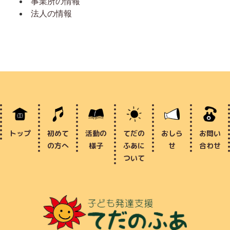
事業所の情報
法人の情報
トップ
初めて
活動の
てだの
おしら
お問い
の方へ
様子
ふあに
せ
合わせ
ついて