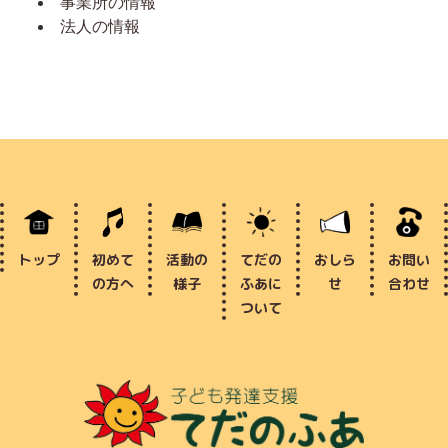
事業所の情報
法人の情報
トップ
初めて
活動の
てだの
おしら
お問い
の方へ
様子
ふあに
せ
合わせ
ついて